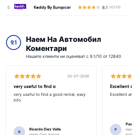
Keddy By Europcar
8.1
(4316)
Н
Наем На Автомобил
9.1
Коментари
Нашите клиенти ни оценяват с 9.1/10 от 12840
30-07-2026
very useful to find a
Excellent a
very useful to find a good rental, easy
Excellent an
info
Paul 
Ricardo Diez Valle
P
Hertz
R
Hertz Oslo Airport
8300