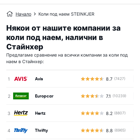
Начало
Коли под наем STEINKJER
Някои от нашите компании за
коли под наем, налични в
Стайнхер
Предлагаме сравнение на всички компании за коли под
наем в Стайнхер:
Avis
8.7
(7427)
Н
Europcar
7.1
(10239)
Н
Hertz
8.2
(8807)
Н
Thrifty
8.8
(6965)
Н