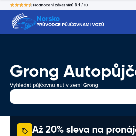
9.1
Hodnocení zákazníků
/ 10
Norsko
PRŮVODCE PŮJČOVNAMI VOZŮ
Grong Autopůj
Vyhledat půjčovnu aut v zemi Grong
Až 20% sleva na proná