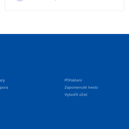
azy
Přihlášení
dpora
Zapomenuté heslo
Vytvořit účet