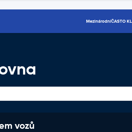
Mezinárodní
ČASTO K
čovna
jem vozů