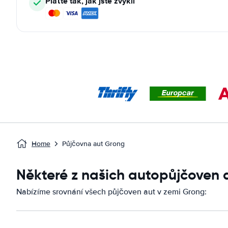
Plaťte tak, jak jste zvyklí
Home
Půjčovna aut Grong
Některé z našich autopůjčoven
Nabízíme srovnání všech půjčoven aut v zemi Grong: