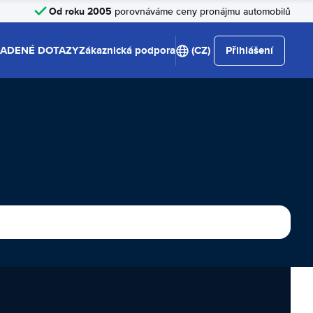
Od roku 2005
porovnáváme ceny pronájmu automobilů
LADENÉ DOTAZY
Zákaznická podpora
(CZ)
Přihlášení