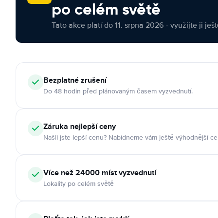
po celém světě
Tato akce platí do 11. srpna 2026 - využijte ji ješ
Bezplatné zrušení
Do 48 hodin před plánovaným časem vyzvednutí.
Záruka nejlepší ceny
Našli jste lepší cenu? Nabídneme vám ještě výhodnější ce
Více než 24000 míst vyzvednutí
Lokality po celém světě