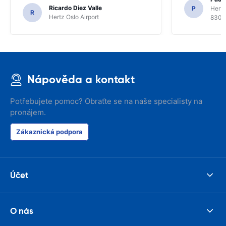
Ricardo Diez Valle
P
Hertz
R
Hertz Oslo Airport
8300
Nápověda a kontakt
Potřebujete pomoc? Obraťte se na naše specialisty na
pronájem.
Zákaznická podpora
Účet
O nás