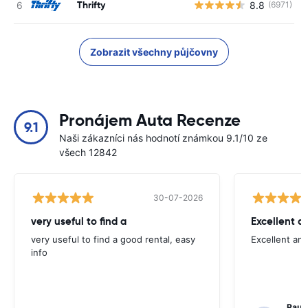
Thrifty
8.8
(6971)
Zobrazit všechny půjčovny
Pronájem Auta Recenze
9.1
Naši zákazníci nás hodnotí známkou 9.1/10 ze
všech 12842
30-07-2026
very useful to find a
Excellent a
very useful to find a good rental, easy
Excellent an
info
Paul 