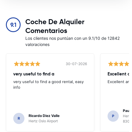
Coche De Alquiler
9.1
Comentarios
Los clientes nos puntúan con un 9.1/10 de 12842
valoraciones
30-07-2026
very useful to find a
Excellent a
very useful to find a good rental, easy
Excellent an
info
Paul 
Ricardo Diez Valle
P
Hertz
R
Hertz Oslo Airport
8300