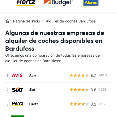
Página de inicio
Alquiler de coches Bardufoss
Algunas de nuestras empresas de
alquiler de coches disponibles en
Bardufoss
Ofrecemos una comparación de todas las empresas de
alquiler de coches en Bardufoss:
Avis
8.7
(7437)
N
Sixt
8.6
(4356)
N
Hertz
8.2
(8812)
N