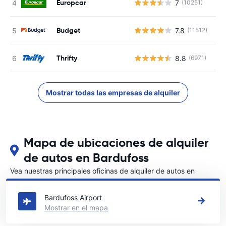
Europcar
7
(10251)
N
Budget
7.8
(11512)
N
Thrifty
8.8
(6971)
N
Mostrar todas las empresas de alquiler
Mapa de ubicaciones de alquiler
de autos en Bardufoss
Vea nuestras principales oficinas de alquiler de autos en
Bardufoss
Bardufoss Airport
Mostrar en el mapa