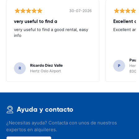
30-07-2026
very useful to find a
Excellent a
very useful to find a good rental, easy
Excellent an
info
Paul 
Ricardo Diez Valle
P
Hertz
R
Hertz Oslo Airport
8300
Ayuda y contacto
¿Necesitas ayuda? Contacta con unos de nuestros
expertos en alquileres.