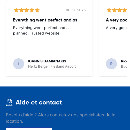
08-11-2025
Everything went perfect and as
A very goo
Everything went perfect and as
A very good 
planned. Trusted website.
IOANNIS DAMIANAKIS
Ricca
I
R
Hertz Bergen Flesland Airport
Budg
Aide et contact
Besoin d'aide ? Alors contactez nos spécialistes de la
location.