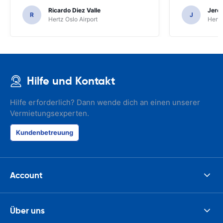
Ricardo Diez Valle
Jere
R
J
Hertz Oslo Airport
Hertz
Hilfe und Kontakt
Hilfe erforderlich? Dann wende dich an einen unserer
Vermietungsexperten.
Kundenbetreuung
Account
Über uns