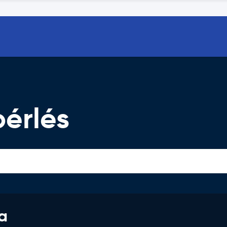
érlés
a