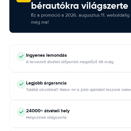
bérautókra világszerte
Ez a promóció a 2026. augusztus 11. weboldalig 
még ma!
Ingyenes lemondás
A tervezett átvételi időpontot megelőző 48 óráig.
Legjobb árgarancia
Találtál olcsóbbat? Akkor mi is jobb ajánlatot teszünk neke
24000+ átvételi hely
Helyszínek világszerte