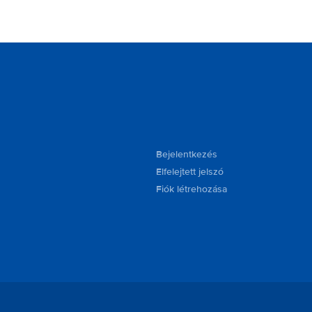
Bejelentkezés
Elfelejtett jelszó
Fiók létrehozása