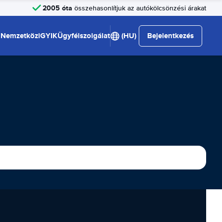
2005 óta
összehasonlítjuk az autókölcsönzési árakat
Nemzetközi
GYIK
Ügyfélszolgálat
(HU)
Bejelentkezés