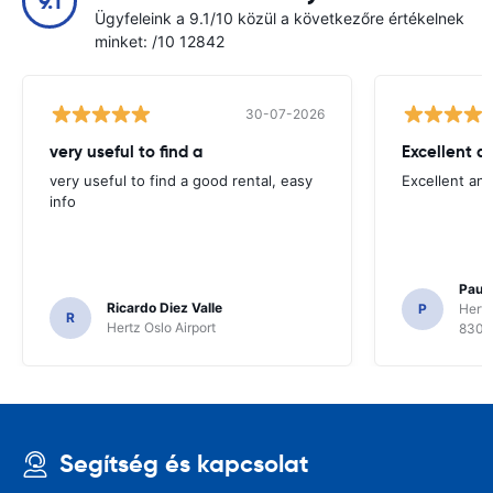
9.1
Ügyfeleink a 9.1/10 közül a következőre értékelnek
minket: /10 12842
30-07-2026
very useful to find a
Excellent a
very useful to find a good rental, easy
Excellent an
info
Paul 
Ricardo Diez Valle
P
Hertz
R
Hertz Oslo Airport
8300
Segítség és kapcsolat