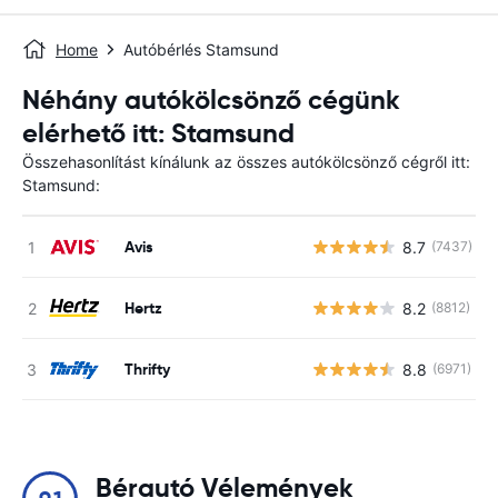
Home
Autóbérlés Stamsund
Néhány autókölcsönző cégünk
elérhető itt: Stamsund
Összehasonlítást kínálunk az összes autókölcsönző cégről itt:
Stamsund:
Avis
8.7
(7437)
Hertz
8.2
(8812)
Thrifty
8.8
(6971)
Bérautó Vélemények