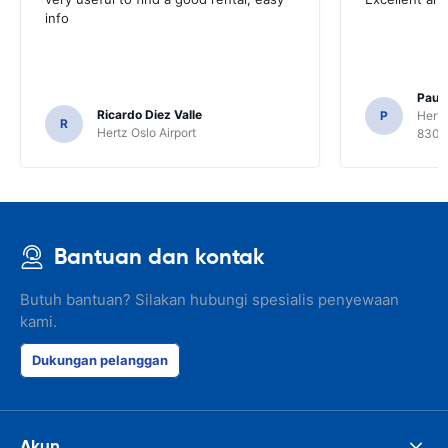
info
Paul 
Ricardo Diez Valle
P
Hertz
R
Hertz Oslo Airport
8300
Bantuan dan kontak
Butuh bantuan? Silakan hubungi spesialis penyewaan
kami.
Dukungan pelanggan
Akun