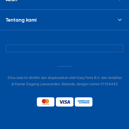
Tentang kami
Situs web ini dimiliki dan dioperasikan oleh EasyTerra B.V. dan terdaftar
di Kamar Dagang Leeuwarden, Belanda, dengan nomor 01104443