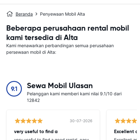
Beranda
Penyewaan Mobil Alta
Beberapa perusahaan rental mobil
kami tersedia di Alta
Kami menawarkan perbandingan semua perusahaan
persewaan mobil di Alta:
Sewa Mobil Ulasan
9.1
Pelanggan kami memberi kami nilai 9.1/10 dari
12842
30-07-2026
very useful to find a
Excellent a
very useful to find a good rental, easy
Excellent an