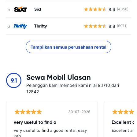
Sixt
8.6
(4356)
Thrifty
8.8
(6971)
Tampilkan semua perusahaan rental
Sewa Mobil Ulasan
9.1
Pelanggan kami memberi kami nilai 9.1/10 dari
12842
30-07-2026
very useful to find a
Excellent a
very useful to find a good rental, easy
Excellent an
info