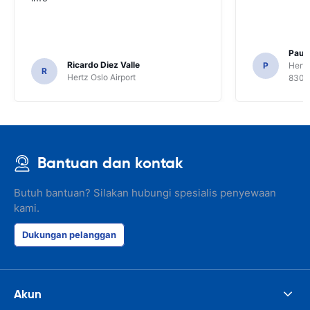
Paul 
Ricardo Diez Valle
P
Hertz
R
Hertz Oslo Airport
8300
Bantuan dan kontak
Butuh bantuan? Silakan hubungi spesialis penyewaan
kami.
Dukungan pelanggan
Akun