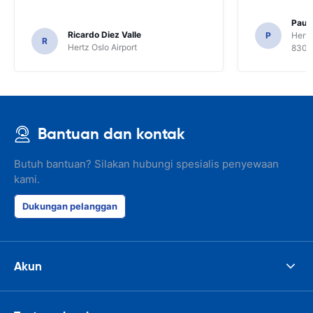
Paul 
Ricardo Diez Valle
P
Hertz
R
Hertz Oslo Airport
8300
Bantuan dan kontak
Butuh bantuan? Silakan hubungi spesialis penyewaan
kami.
Dukungan pelanggan
Akun