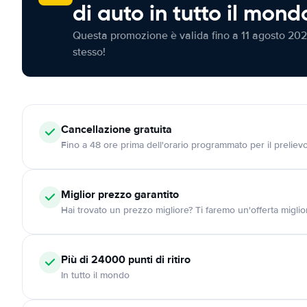
di auto in tutto il mond
Questa promozione è valida fino a 11 agosto 202
stesso!
Cancellazione
gratuita
Fino a 48 ore prima dell'orario programmato per il preliev
Miglior prezzo garantito
Hai trovato un prezzo migliore? Ti faremo un'offerta miglio
Più di 24000
punti di ritiro
In tutto il mondo