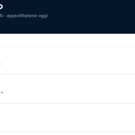
o
6 - approfittatene oggi
o
re.