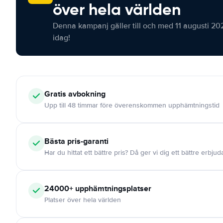
över hela världen
Denna kampanj gäller till och med 11 augusti 20
idag!
Gratis
avbokning
Upp till 48 timmar före överenskommen upphämtningstid
Bästa pris-garanti
Har du hittat ett bättre pris? Då ger vi dig ett bättre erbju
24000+
upphämtningsplatser
Platser över hela världen