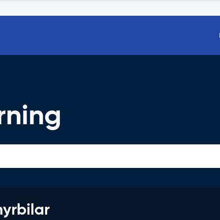
rning
hyrbilar