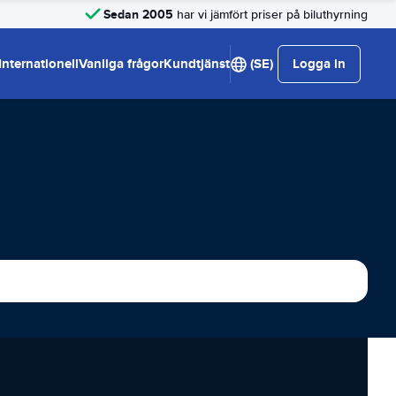
Sedan 2005
har vi jämfört priser på biluthyrning
Internationell
Vanliga frågor
Kundtjänst
(SE)
Logga in