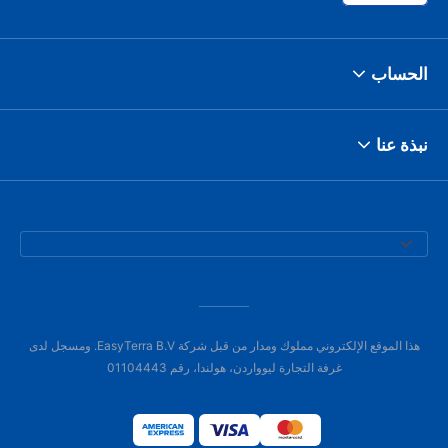
الحساب
نبذة عنا
هذا الموقع الإلكتروني مملوك ومدار من قبل شركة EasyTerra B.V. ومسجل لدى
غرفة التجارة ليوواردن، هولندا، رقم 01104443