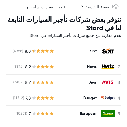
الصفحة الرئيسية
تأجير السيارات ساجفاج
تتوفر بعض شركات تأجير السيارات التابعة
لنا في Stord
نقدم مقارنة بين جميع شركات تأجير السيارات في Stord:
Sixt
8.6
(4356)
ل
Hertz
8.2
(8812)
ل
Avis
8.7
(7437)
ل
Budget
7.8
(11512)
ل
Europcar
7
(10251)
ل