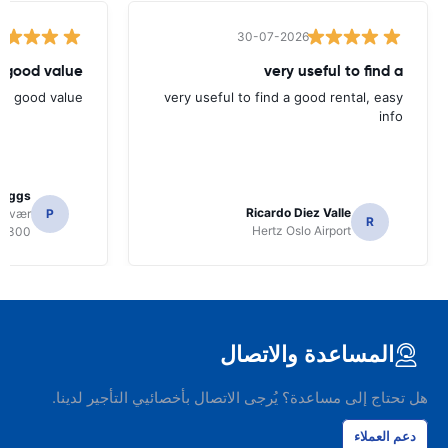
30-07-2026
 good value.
very useful to find a
nd good value.
very useful to find a good rental, easy
info
Biggs
Ricardo Diez Valle
volvær
P
R
Hertz Oslo Airport
8300
المساعدة والاتصال
هل تحتاج إلى مساعدة؟ يُرجى الاتصال بأخصائيي التأجير لدينا.
دعم العملاء