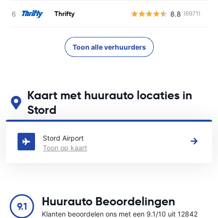
Thrifty
8.8
(6971)
G
Toon alle verhuurders
Kaart met huurauto locaties in
Stord
Zie onze belangrijkste autoverhuur locaties in Stord
Stord Airport
Toon op kaart
Huurauto Beoordelingen
9.1
Klanten beoordelen ons met een 9.1/10 uit 12842