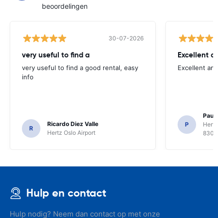
beoordelingen
30-07-2026
very useful to find a
Excellent a
very useful to find a good rental, easy
Excellent an
info
Paul 
Ricardo Diez Valle
P
Hertz
R
Hertz Oslo Airport
8300
Hulp en contact
Hulp nodig? Neem dan contact op met onze