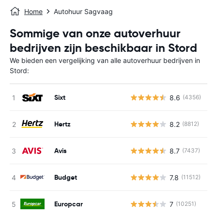
Home
Autohuur Sagvaag
Sommige van onze autoverhuur
bedrijven zijn beschikbaar in Stord
We bieden een vergelijking van alle autoverhuur bedrijven in
Stord:
Sixt
8.6
(4356)
G
Hertz
8.2
(8812)
G
Avis
8.7
(7437)
G
Budget
7.8
(11512)
G
Europcar
7
(10251)
G