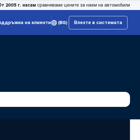
От 2005 г. насам
сравняваме цените за наем на автомобили
оддръжка на клиенти
(BG)
Влезте в системата