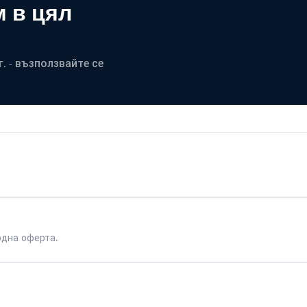
 в цял
. - възползвайте се
одна оферта.