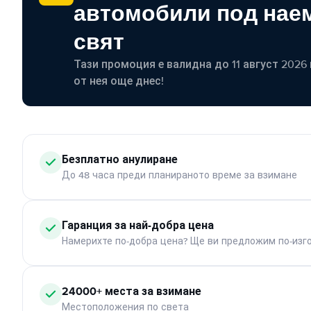
автомобили под наем
свят
Тази промоция е валидна до 11 август 2026 г
от нея още днес!
Безплатно анулиране
До 48 часа преди планираното време за взимане
Гаранция за най-добра цена
Намерихте по-добра цена? Ще ви предложим по-изг
24000+ места за взимане
Местоположения по света