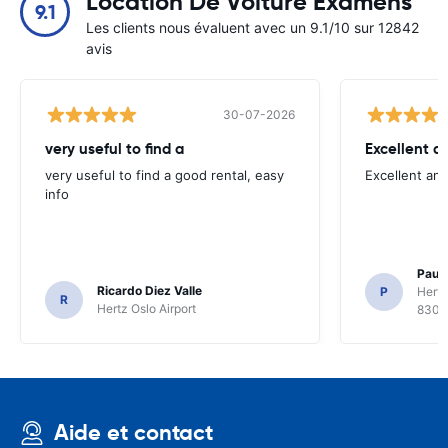
Location De Voiture Examens
9.1
Les clients nous évaluent avec un 9.1/10 sur 12842
avis
30-07-2026
very useful to find a
Excellent a
very useful to find a good rental, easy
Excellent an
info
Paul 
Ricardo Diez Valle
P
Hertz
R
Hertz Oslo Airport
8300
Aide et contact