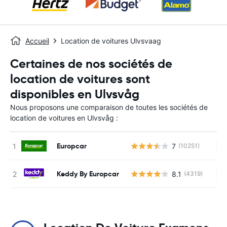
Accueil
Location de voitures Ulvsvaag
Certaines de nos sociétés de
location de voitures sont
disponibles en Ulvsvåg
Nous proposons une comparaison de toutes les sociétés de
location de voitures en Ulvsvåg :
Europcar
7
(10251)
Au
Keddy By Europcar
8.1
(4319)
Au