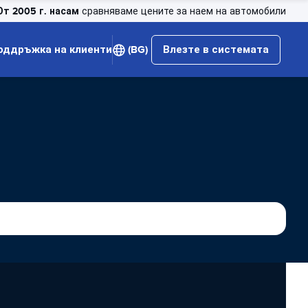
От 2005 г. насам
сравняваме цените за наем на автомобили
оддръжка на клиенти
(BG)
Влезте в системата