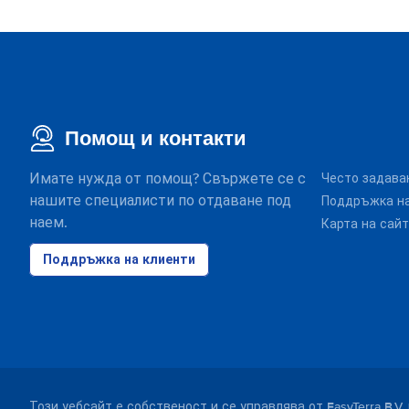
Помощ и контакти
Имате нужда от помощ? Свържете се с
Често задава
нашите специалисти по отдаване под
Поддръжка на
наем.
Карта на сай
Поддръжка на клиенти
Този уебсайт е собственост и се управлява от EasyTerra B.V