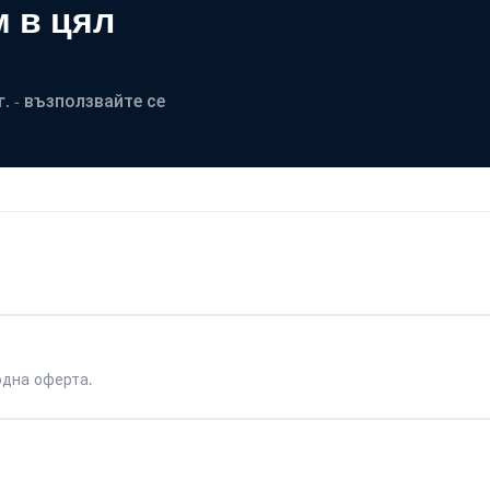
 в цял
. - възползвайте се
одна оферта.