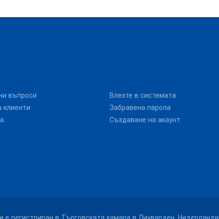
ни въпроси
Влезте в системата
 клиенти
Забравена парола
та
Създаване на акаунт
. и е регистриран в Търговската камара в Лиуварден, Нидерланди