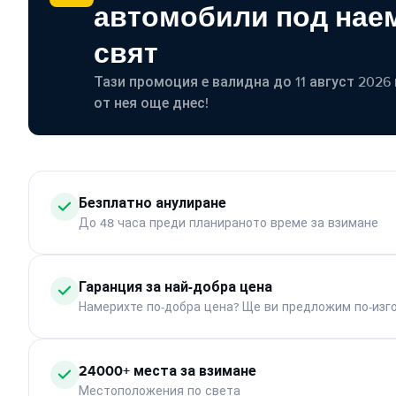
автомобили под наем
свят
Тази промоция е валидна до 11 август 2026 г
от нея още днес!
Безплатно анулиране
До 48 часа преди планираното време за взимане
Гаранция за най-добра цена
Намерихте по-добра цена? Ще ви предложим по-изг
24000+ места за взимане
Местоположения по света