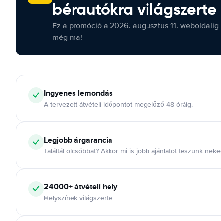
bérautókra világszerte
Ez a promóció a 2026. augusztus 11. weboldalig 
még ma!
Ingyenes lemondás
A tervezett átvételi időpontot megelőző 48 óráig.
Legjobb árgarancia
Találtál olcsóbbat? Akkor mi is jobb ajánlatot teszünk neke
24000+ átvételi hely
Helyszínek világszerte