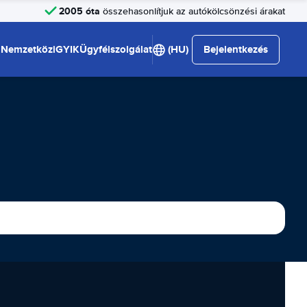
2005 óta
összehasonlítjuk az autókölcsönzési árakat
Nemzetközi
GYIK
Ügyfélszolgálat
(HU)
Bejelentkezés