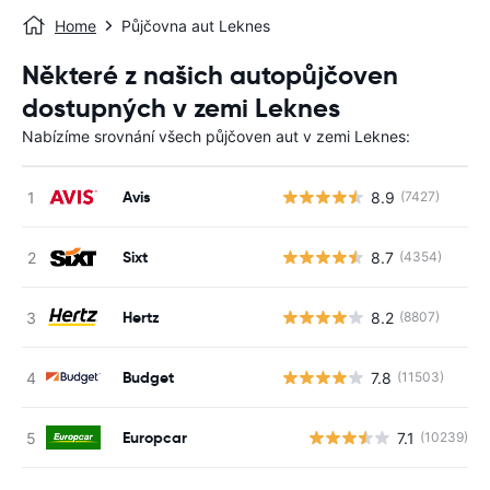
Home
Půjčovna aut Leknes
Některé z našich autopůjčoven
dostupných v zemi Leknes
Nabízíme srovnání všech půjčoven aut v zemi Leknes:
Avis
8.9
(7427)
Sixt
8.7
(4354)
Hertz
8.2
(8807)
Budget
7.8
(11503)
Europcar
7.1
(10239)