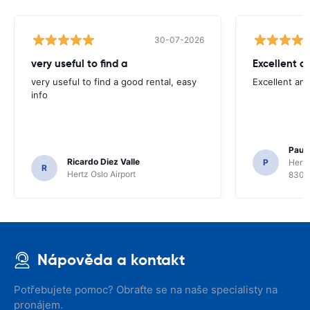
30-07-2026
very useful to find a
Excellent a
very useful to find a good rental, easy
Excellent an
info
Paul 
Ricardo Diez Valle
P
Hertz
R
Hertz Oslo Airport
8300
Nápověda a kontakt
Potřebujete pomoc? Obraťte se na naše specialisty na
pronájem.