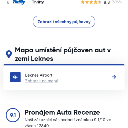
Thrifty
8.8
(6965)
Zobrazit všechny půjčovny
Mapa umístění půjčoven aut v
zemi Leknes
Podívejte se na naše hlavní půjčovny aut v zemi Leknes
Leknes Airport
Zobrazit na mapě
Pronájem Auta Recenze
9.1
Naši zákazníci nás hodnotí známkou 9.1/10 ze
všech 12840