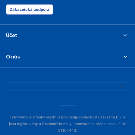
Zákaznická podpora
Účet
O nás
Tyto webové stránky vlastní a provozuje společnost EasyTerra B.V. a
jsou registrovány u Obchodní komory Leeuwarden, Nizozemsko, číslo
01104443.