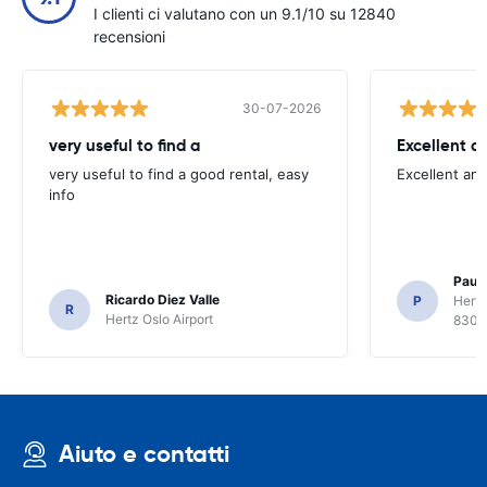
I clienti ci valutano con un 9.1/10 su 12840
recensioni
30-07-2026
very useful to find a
Excellent a
very useful to find a good rental, easy
Excellent an
info
Paul 
Ricardo Diez Valle
P
Hertz
R
Hertz Oslo Airport
8300
Aiuto e contatti