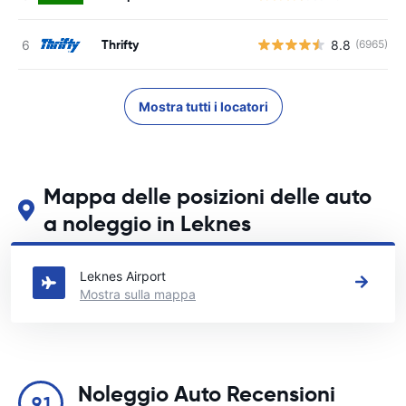
Thrifty
8.8
(6965)
Mostra tutti i locatori
Mappa delle posizioni delle auto
a noleggio in Leknes
Guarda le nostre principali sedi di autonoleggio in Leknes
Leknes Airport
Mostra sulla mappa
Noleggio Auto Recensioni
9.1