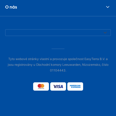
O nás
Tyto webové stránky vlastní a provozuje společnost EasyTerra B.V. a
jsou registrovány u Obchodní komory Leeuwarden, Nizozemsko, číslo
01104443.