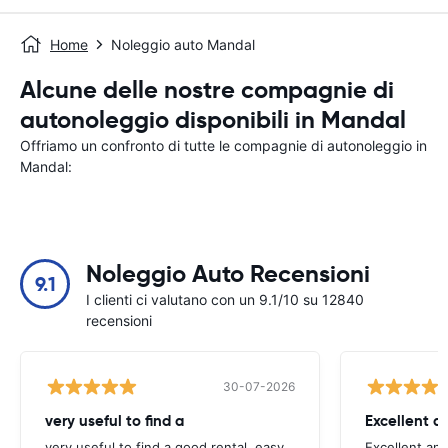
Home
Noleggio auto Mandal
Alcune delle nostre compagnie di
autonoleggio disponibili in Mandal
Offriamo un confronto di tutte le compagnie di autonoleggio in
Mandal:
Noleggio Auto Recensioni
9.1
I clienti ci valutano con un 9.1/10 su 12840
recensioni
30-07-2026
very useful to find a
Excellent a
very useful to find a good rental, easy
Excellent an