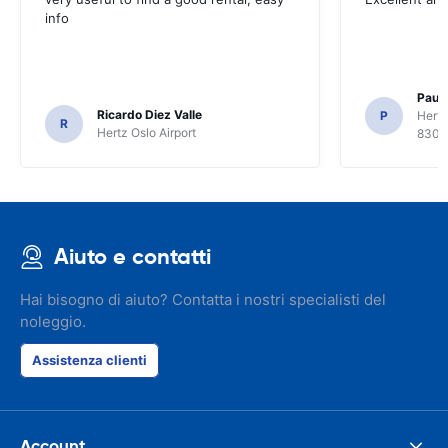
info
Paul 
Ricardo Diez Valle
P
Hertz
R
Hertz Oslo Airport
8300
Aiuto e contatti
Hai bisogno di aiuto? Contatta i nostri specialisti del
noleggio.
Assistenza clienti
Account