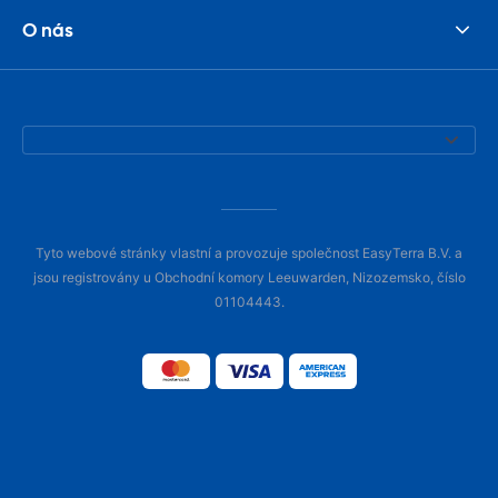
O nás
Tyto webové stránky vlastní a provozuje společnost EasyTerra B.V. a
jsou registrovány u Obchodní komory Leeuwarden, Nizozemsko, číslo
01104443.