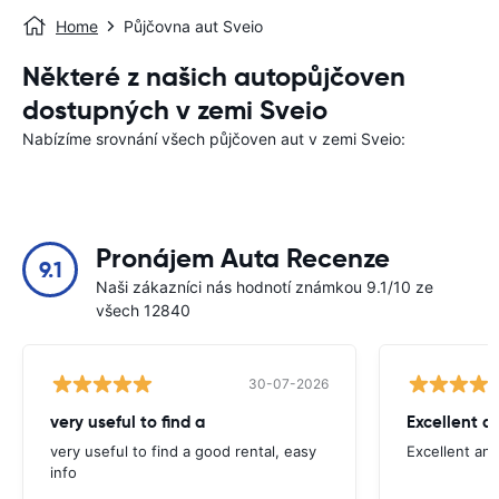
Home
Půjčovna aut Sveio
Některé z našich autopůjčoven
dostupných v zemi Sveio
Nabízíme srovnání všech půjčoven aut v zemi Sveio:
Pronájem Auta Recenze
9.1
Naši zákazníci nás hodnotí známkou 9.1/10 ze
všech 12840
30-07-2026
very useful to find a
Excellent a
very useful to find a good rental, easy
Excellent an
info