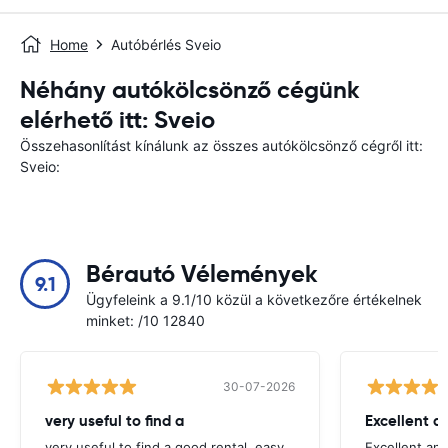
Home
Autóbérlés Sveio
Néhány autókölcsönző cégünk
elérhető itt: Sveio
Összehasonlítást kínálunk az összes autókölcsönző cégről itt:
Sveio:
Bérautó Vélemények
9.1
Ügyfeleink a 9.1/10 közül a következőre értékelnek
minket: /10 12840
30-07-2026
very useful to find a
Excellent a
very useful to find a good rental, easy
Excellent an