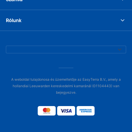
Rólunk
A weboldal tulajdonosa és üzemeltetője az EasyTerra B.V., amely a
hollandiai Leeuwarden kereskedelmi kamaránál (01104443) van
bejegyezve.