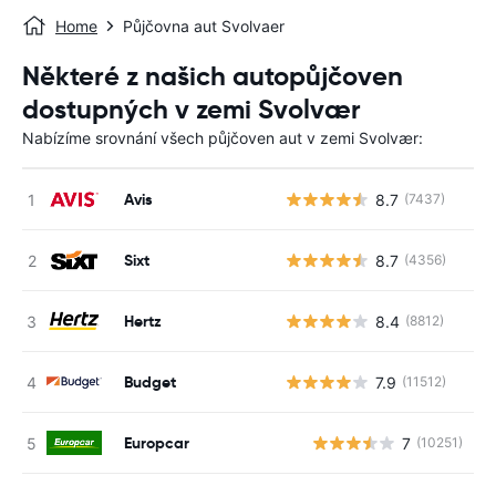
Home
Půjčovna aut Svolvaer
Některé z našich autopůjčoven
dostupných v zemi Svolvær
Nabízíme srovnání všech půjčoven aut v zemi Svolvær:
Avis
8.7
(7437)
Sixt
8.7
(4356)
Hertz
8.4
(8812)
Budget
7.9
(11512)
Europcar
7
(10251)