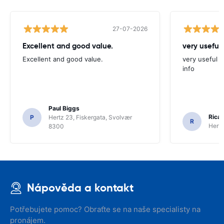
27-07-2026
Excellent and good value.
very useful 
Excellent and good value.
very useful t
info
Paul Biggs
Ricar
P
Hertz 23, Fiskergata, Svolvær
R
Hertz
8300
Nápověda a kontakt
Potřebujete pomoc? Obraťte se na naše specialisty na
pronájem.