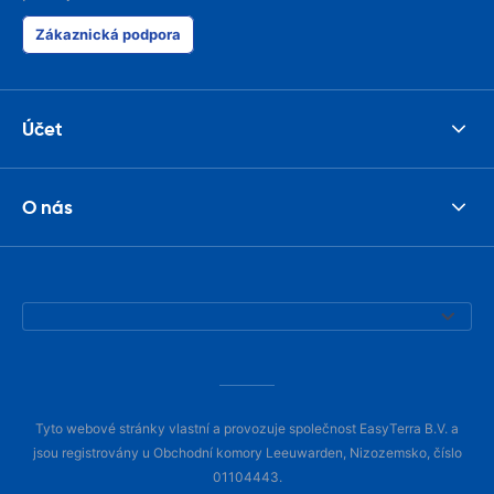
Zákaznická podpora
Účet
O nás
Tyto webové stránky vlastní a provozuje společnost EasyTerra B.V. a
jsou registrovány u Obchodní komory Leeuwarden, Nizozemsko, číslo
01104443.