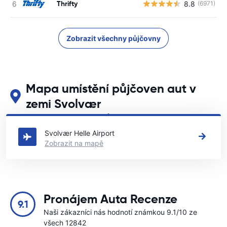
Thrifty
8.8
(6971)
Zobrazit všechny půjčovny
Mapa umístění půjčoven aut v
zemi Svolvær
Podívejte se na naše hlavní půjčovny aut v zemi Svolvær
Svolvær Helle Airport
Zobrazit na mapě
Pronájem Auta Recenze
9.1
Naši zákazníci nás hodnotí známkou 9.1/10 ze
všech 12842