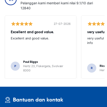
Pelanggan kami memberi kami nilai 9.1/10 dari
12840
27-07-2026
Excellent and good value.
very useful 
Excellent and good value.
very useful t
info
Paul Biggs
Ricar
P
Hertz 23, Fiskergata, Svolvær
R
Hertz
8300
Bantuan dan kontak