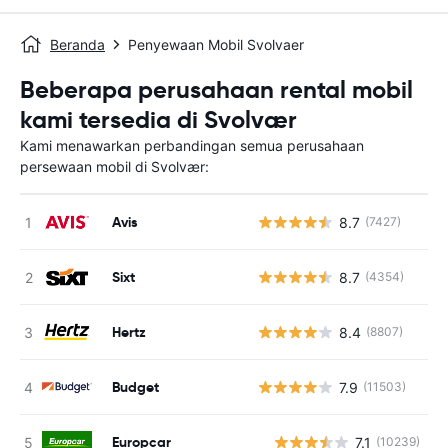
Beranda
Penyewaan Mobil Svolvaer
Beberapa perusahaan rental mobil
kami tersedia di Svolvær
Kami menawarkan perbandingan semua perusahaan
persewaan mobil di Svolvær:
Avis
8.7
(7427)
Sixt
8.7
(4354)
Hertz
8.4
(8807)
Budget
7.9
(11503)
Europcar
7.1
(10239)