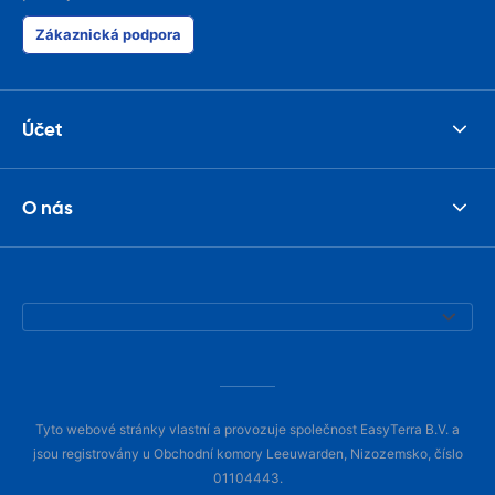
Zákaznická podpora
Účet
O nás
Tyto webové stránky vlastní a provozuje společnost EasyTerra B.V. a
jsou registrovány u Obchodní komory Leeuwarden, Nizozemsko, číslo
01104443.