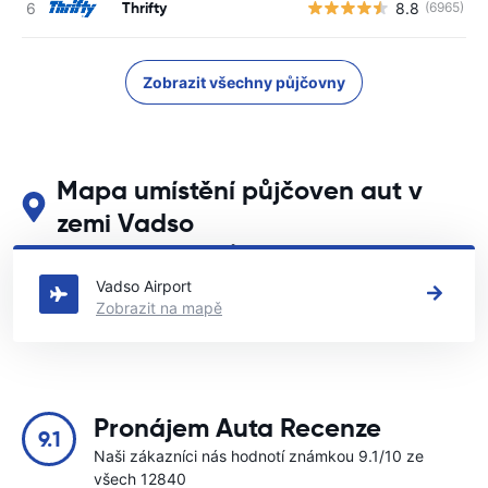
Thrifty
8.8
(6965)
Zobrazit všechny půjčovny
Mapa umístění půjčoven aut v
zemi Vadso
Podívejte se na naše hlavní půjčovny aut v zemi Vadso
Vadso Airport
Zobrazit na mapě
Pronájem Auta Recenze
9.1
Naši zákazníci nás hodnotí známkou 9.1/10 ze
všech 12840