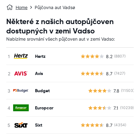
Home
Půjčovna aut Vadsø
Některé z našich autopůjčoven
dostupných v zemi Vadso
Nabízíme srovnání všech půjčoven aut v zemi Vadso:
Hertz
8.2
(8807)
Avis
8.7
(7427)
Budget
7.8
(11503)
Europcar
7.1
(10239)
Sixt
8.7
(4354)