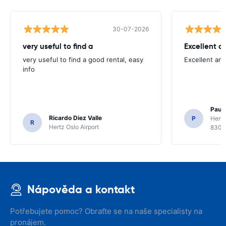
30-07-2026
very useful to find a
Excellent a
very useful to find a good rental, easy
Excellent an
info
Paul 
Ricardo Diez Valle
P
Hertz
R
Hertz Oslo Airport
8300
Nápověda a kontakt
Potřebujete pomoc? Obraťte se na naše specialisty na
pronájem.