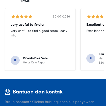
12840
30-07-2026
very useful to find a
Excellent a
very useful to find a good rental, easy
Excellent an
info
Paul 
Ricardo Diez Valle
P
Hertz
R
Hertz Oslo Airport
8300
Bantuan dan kontak
Butuh bantuan? Silakan hubungi spesialis penyewaan