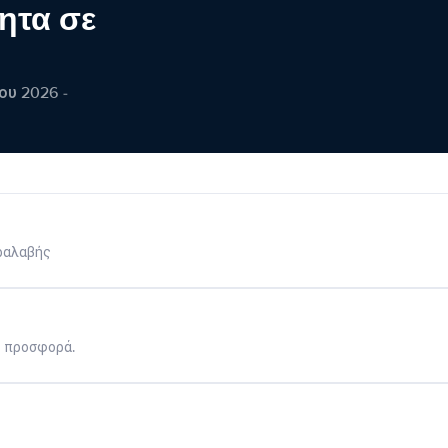
ητα σε
ου 2026 -
ραλαβής
η προσφορά.