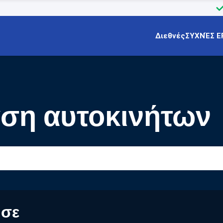
Διεθνές
ΣΥΧΝΈΣ Ε
αση αυτοκινήτων
 σε