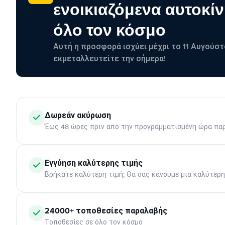
ενοικιαζόμενα αυτοκίν
όλο τον κόσμο
Αυτή η προσφορά ισχύει μέχρι το 11 Αυγούστ
εκμεταλλευτείτε την σήμερα!
Δωρεάν ακύρωση
Έως 48 ώρες πριν από την προγραμματισμένη ώρα πα
Εγγύηση καλύτερης τιμής
Βρήκατε καλύτερη τιμή; Θα σας κάνουμε μια καλύτερ
24000+ τοποθεσίες παραλαβής
Τοποθεσίες σε όλο τον κόσμο