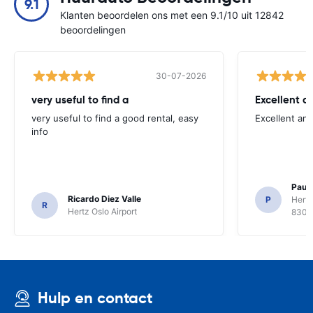
9.1
Klanten beoordelen ons met een 9.1/10 uit 12842
beoordelingen
30-07-2026
very useful to find a
Excellent a
very useful to find a good rental, easy
Excellent an
info
Paul 
Ricardo Diez Valle
P
Hertz
R
Hertz Oslo Airport
8300
Hulp en contact