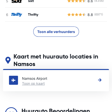
Sixt
8.6
(4356)
G
Thrifty
8.8
(6971)
G
Toon alle verhuurders
Kaart met huurauto locaties in
Namsos
Zie onze belangrijkste autoverhuur locaties in Namsos
Namsos Airport
Toon op kaart
Huurauto Beoordelingen