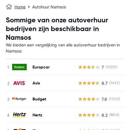
Home
Autohuur Namsos
Sommige van onze autoverhuur
bedrijven zijn beschikbaar in
Namsos
We bieden een vergelijking van alle autoverhuur bedrijven in
Namsos:
Europcar
7
(10251)
G
Avis
8.7
(7437)
G
Budget
7.8
(11512)
G
Hertz
8.2
(8812)
G