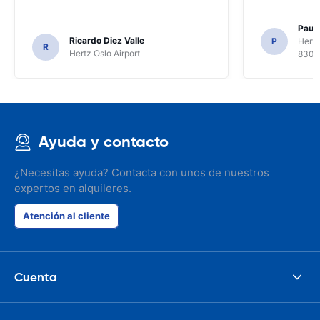
Paul 
Ricardo Diez Valle
P
Hertz
R
Hertz Oslo Airport
8300
Ayuda y contacto
¿Necesitas ayuda? Contacta con unos de nuestros
expertos en alquileres.
Atención al cliente
Cuenta