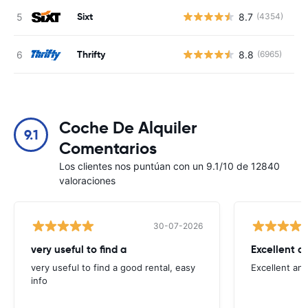
Sixt
8.7
(4354)
N
Thrifty
8.8
(6965)
N
Coche De Alquiler
9.1
Comentarios
Los clientes nos puntúan con un 9.1/10 de 12840
valoraciones
30-07-2026
very useful to find a
Excellent a
very useful to find a good rental, easy
Excellent an
info