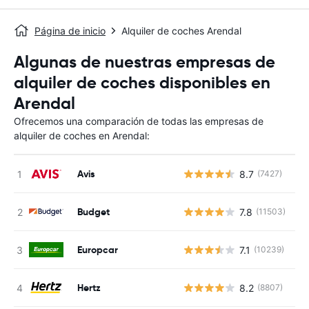
Página de inicio
Alquiler de coches Arendal
Algunas de nuestras empresas de
alquiler de coches disponibles en
Arendal
Ofrecemos una comparación de todas las empresas de
alquiler de coches en Arendal:
Avis
8.7
(7427)
N
Budget
7.8
(11503)
N
Europcar
7.1
(10239)
N
Hertz
8.2
(8807)
N