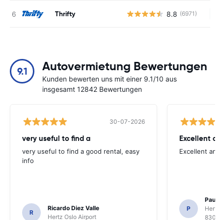
Thrifty
8.8
(6971)
Ke
Autovermietung Bewertungen
9.1
Kunden bewerten uns mit einer 9.1/10 aus
insgesamt 12842 Bewertungen
30-07-2026
very useful to find a
Excellent a
very useful to find a good rental, easy
Excellent an
info
Paul 
Ricardo Diez Valle
P
Hertz
R
Hertz Oslo Airport
8300