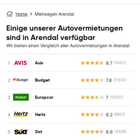
Home
Mietwagen Arendal
Einige unserer Autovermietungen
sind in Arendal verfügbar
Wir bieten einen Vergleich aller Autovermietungen in Arendal:
Avis
8.7
(7437)
Ke
Budget
7.8
(11512)
Ke
Europcar
7
(10251)
Ke
Hertz
8.2
(8812)
Ke
Sixt
8.6
(4356)
Ke