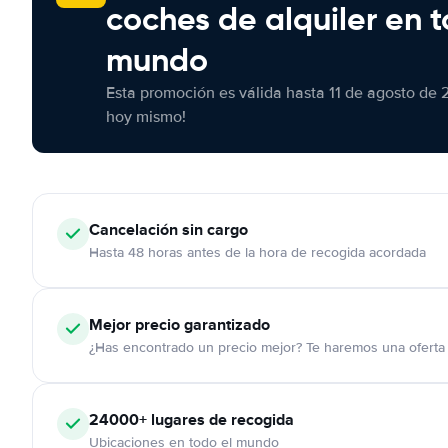
coches de alquiler en t
mundo
Esta promoción es válida hasta 11 de agosto de 
hoy mismo!
Cancelación
sin cargo
Hasta 48 horas antes de la hora de recogida acordada
Mejor precio garantizado
¿Has encontrado un precio mejor? Te haremos una oferta 
24000+
lugares de recogida
Ubicaciones en todo el mundo