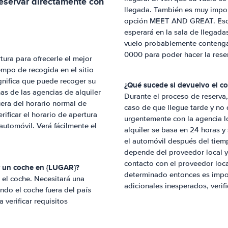
eservar directamente con
llegada. También es muy import
opción MEET AND GREAT. Eso si
esperará en la sala de llegad
vuelo probablemente contenga 
0000 para poder hacer la reser
ura para ofrecerle el mejor
iempo de recogida en el sitio
nifica que puede recoger su
¿Qué sucede si devuelvo el c
s de las agencias de alquiler
Durante el proceso de reserva, 
uera del horario normal de
caso de que llegue tarde y no 
rificar el horario de apertura
urgentemente con la agencia lo
automóvil. Verá fácilmente el
alquiler se basa en 24 horas y
el automóvil después del tiem
depende del proveedor local y 
contacto con el proveedor loca
ar un coche en {LUGAR}?
determinado entonces es import
r el coche. Necesitará una
adicionales inesperados, verif
ando el coche fuera del país
 verificar requisitos