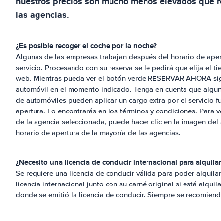
nuestros precios son mucho menos elevados que r
las agencias.
¿Es posible recoger el coche por la noche?
Algunas de las empresas trabajan después del horario de apert
servicio. Procesando con su reserva se le pedirá que elija el t
web. Mientras pueda ver el botón verde RESERVAR AHORA sig
automóvil en el momento indicado. Tenga en cuenta que alguna
de automóviles pueden aplicar un cargo extra por el servicio f
apertura. Lo encontrarás en los términos y condiciones. Para ve
de la agencia seleccionada, puede hacer clic en la imagen del 
horario de apertura de la mayoría de las agencias.
¿Necesito una licencia de conducir internacional para alquil
Se requiere una licencia de conducir válida para poder alquila
licencia internacional junto con su carné original si está alquil
donde se emitió la licencia de conducir. Siempre se recomienda