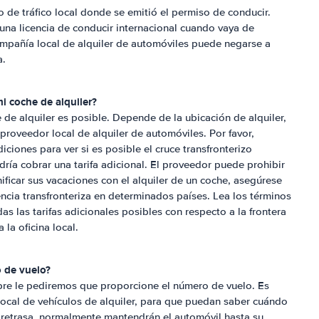
 de tráfico local donde se emitió el permiso de conducir.
a licencia de conducir internacional cuando vaya de
ompañía local de alquiler de automóviles puede negarse a
a.
i coche de alquiler?
e de alquiler es posible. Depende de la ubicación de alquiler,
l proveedor local de alquiler de automóviles. Por favor,
ciones para ver si es posible el cruce transfronterizo
dría cobrar una tarifa adicional. El proveedor puede prohibir
nificar sus vacaciones con el alquiler de un coche, asegúrese
encia transfronteriza en determinados países. Lea los términos
das las tarifas adicionales posibles con respecto a la frontera
 la oficina local.
 de vuelo?
re le pediremos que proporcione el número de vuelo. Es
local de vehículos de alquiler, para que puedan saber cuándo
e retrasa, normalmente mantendrán el automóvil hasta su