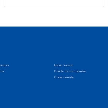
uentes
Iniciar sesión
nte
Olvidé mi contraseña
Crear cuenta