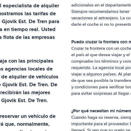
l especialista de alquiler
adicionales en el departamento
Siempre recomendamos tener un
mostramos las tarifas de
vacaciones al extranjero. La c
e
Gjovik Est. De Tren
para
darle el coche si no lo present
a en tiempo real. Usted
la flota de las empresas
Puedo cruzar la frontera con m
Cruzar la frontera con un coch
el país al que desea viajar y e
aja con las principales
compruebe los términos y condi
as agencias locales de
requerido. La agencia local po
viajar a algunos países. Al pla
 de alquiler de vehículos
de que sea posible la transfer
e
Gjovik Est. De Tren
. De
y condiciones para verificar to
recibirán las mejores
para evitar sorpresas al llegar a
n
Gjovik Est. De Tren
.
¿Por qué necesitan mi número
reservar un vehículo de
Cuando haga su reserva, siemp
rá que, normalmente,
importante para el proveedor 
llegará. Si ven que su vuelo s