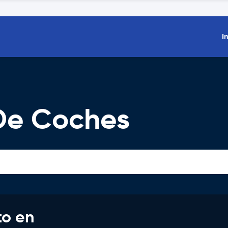
I
 De Coches
to en