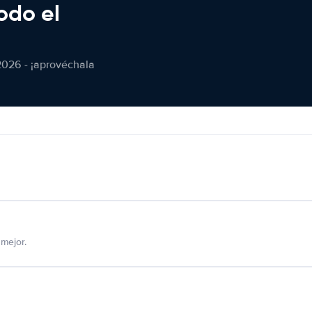
odo el
2026 - ¡aprovéchala
mejor.