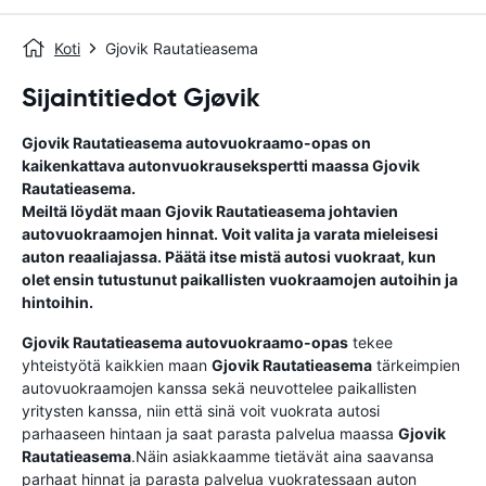
Koti
Gjovik Rautatieasema
Sijaintitiedot Gjøvik
Gjovik Rautatieasema
autovuokraamo-opas
on
kaikenkattava autonvuokrausekspertti maassa
Gjovik
Rautatieasema
.
Meiltä löydät maan
Gjovik Rautatieasema
johtavien
autovuokraamojen hinnat. Voit valita ja varata mieleisesi
auton reaaliajassa. Päätä itse mistä autosi vuokraat, kun
olet ensin tutustunut paikallisten vuokraamojen autoihin ja
hintoihin.
Gjovik Rautatieasema
autovuokraamo-opas
tekee
yhteistyötä kaikkien maan
Gjovik Rautatieasema
tärkeimpien
autovuokraamojen kanssa sekä neuvottelee paikallisten
yritysten kanssa, niin että sinä voit vuokrata autosi
parhaaseen hintaan ja saat parasta palvelua maassa
Gjovik
Rautatieasema
.Näin asiakkaamme tietävät aina saavansa
parhaat hinnat ja parasta palvelua vuokratessaan auton