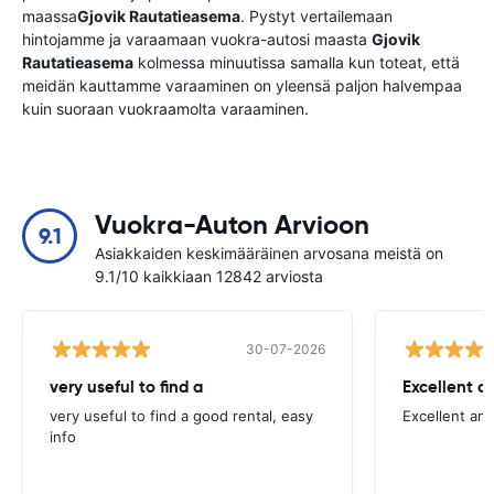
maassa
Gjovik Rautatieasema
. Pystyt vertailemaan
hintojamme ja varaamaan vuokra-autosi maasta
Gjovik
Rautatieasema
kolmessa minuutissa samalla kun toteat, että
meidän kauttamme varaaminen on yleensä paljon halvempaa
kuin suoraan vuokraamolta varaaminen.
Vuokra-Auton Arvioon
9.1
Asiakkaiden keskimääräinen arvosana meistä on
9.1/10 kaikkiaan 12842 arviosta
30-07-2026
very useful to find a
Excellent a
very useful to find a good rental, easy
Excellent an
info