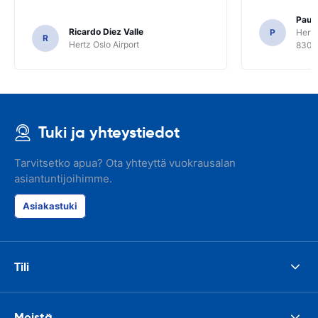
Paul 
Ricardo Diez Valle
P
Hertz
R
Hertz Oslo Airport
8300
Tuki ja yhteystiedot
Tarvitsetko apua? Ota yhteyttä vuokrausalan
asiantuntijoihimme.
Asiakastuki
Tili
Meistä