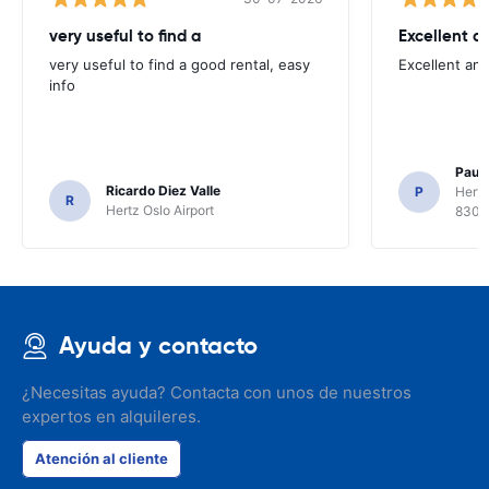
very useful to find a
Excellent a
very useful to find a good rental, easy
Excellent an
info
Paul 
Ricardo Diez Valle
P
Hertz
R
Hertz Oslo Airport
8300
Ayuda y contacto
¿Necesitas ayuda? Contacta con unos de nuestros
expertos en alquileres.
Atención al cliente