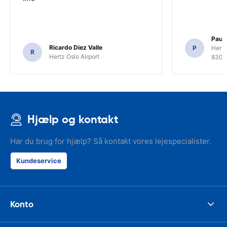
Paul 
Ricardo Diez Valle
P
Hertz
R
Hertz Oslo Airport
8300
Hjælp og kontakt
Har du brug for hjælp? Så kontakt vores lejespecialister.
Kundeservice
Konto