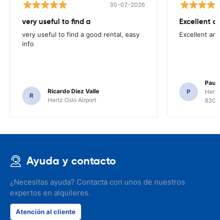
30-07-2026
very useful to find a
Excellent a
very useful to find a good rental, easy
Excellent an
info
Paul 
Ricardo Diez Valle
P
Hertz
R
Hertz Oslo Airport
8300
Ayuda y contacto
¿Necesitas ayuda? Contacta con unos de nuestros
expertos en alquileres.
Atención al cliente