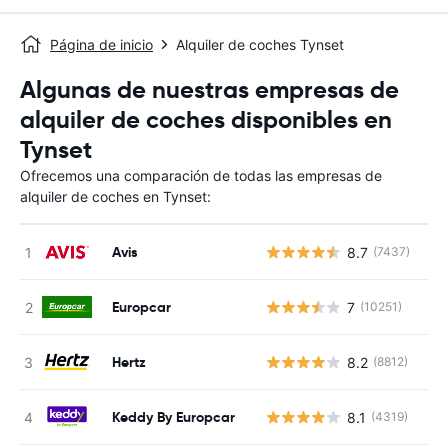
Página de inicio
Alquiler de coches Tynset
Algunas de nuestras empresas de
alquiler de coches disponibles en
Tynset
Ofrecemos una comparación de todas las empresas de
alquiler de coches en Tynset:
Avis
8.7
(7437)
N
Europcar
7
(10251)
N
Hertz
8.2
(8812)
N
Keddy By Europcar
8.1
(4319)
N