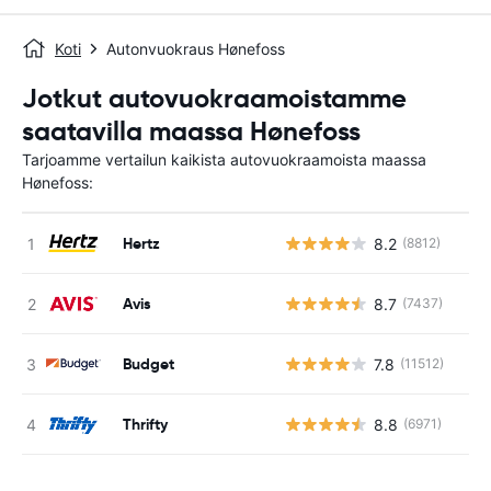
Koti
Autonvuokraus Hønefoss
Jotkut autovuokraamoistamme
saatavilla maassa Hønefoss
Tarjoamme vertailun kaikista autovuokraamoista maassa
Hønefoss:
Hertz
8.2
(8812)
Ei
Avis
8.7
(7437)
Ei
Budget
7.8
(11512)
Ei
Thrifty
8.8
(6971)
Ei