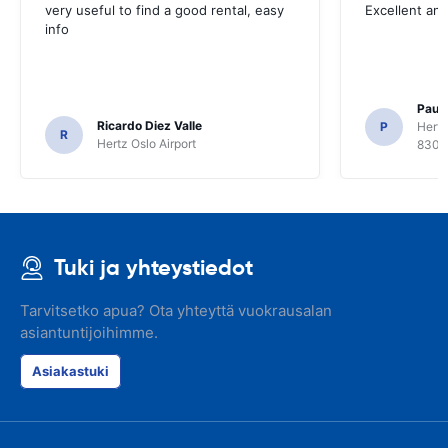
very useful to find a good rental, easy
Excellent an
info
Paul 
Ricardo Diez Valle
P
Hertz
R
Hertz Oslo Airport
8300
Tuki ja yhteystiedot
Tarvitsetko apua? Ota yhteyttä vuokrausalan
asiantuntijoihimme.
Asiakastuki