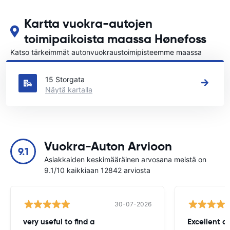
Kartta vuokra-autojen
toimipaikoista maassa Hønefoss
Katso tärkeimmät autonvuokraustoimipisteemme maassa
Hønefoss
15 Storgata
Näytä kartalla
Vuokra-Auton Arvioon
9.1
Asiakkaiden keskimääräinen arvosana meistä on
9.1/10 kaikkiaan 12842 arviosta
30-07-2026
very useful to find a
Excellent a