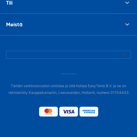
Tili
Meistä
Tämän verkkosivuston omistaa ja sitä hoitaa EasyTerra B.V. ja se on
rekisteröity Kauppakamariin, Leeuwarden, Hollanti, numero 01104443