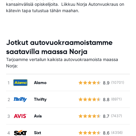
kansainvälisiä opiskelijoita. Liikkuu Norja Autonvuokraus on
kätevin tapa tutustua tähän maahan.
Jotkut autovuokraamoistamme
saatavilla maassa Norja
Tarjoamme vertailun kaikista autovuokraamoista maassa
Norja:
Alamo
8.9
(10701)
Thrifty
8.8
(6971)
Avis
8.7
(7437)
Sixt
8.6
(4356)