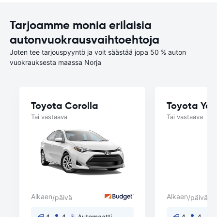
Tarjoamme monia erilaisia
autonvuokrausvaihtoehtoja
Joten tee tarjouspyyntö ja voit säästää jopa 50 % auton
vuokrauksesta maassa Norja
Toyota Corolla
Toyota Yar
Tai vastaava
Tai vastaava
Alkaen
Alkaen
/päivä
/päivä
4
4
Automaatti
4
4
A