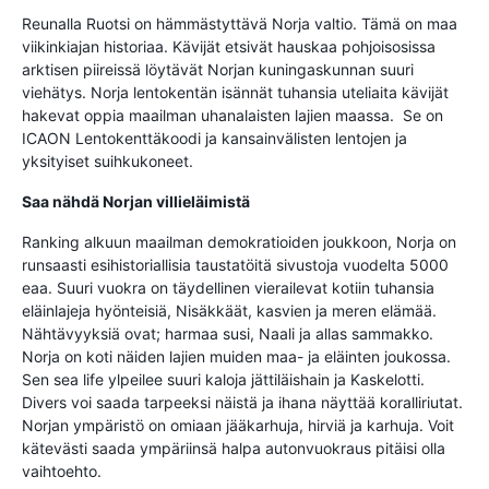
Reunalla Ruotsi on hämmästyttävä Norja valtio. Tämä on maa
viikinkiajan historiaa. Kävijät etsivät hauskaa pohjoisosissa
arktisen piireissä löytävät Norjan kuningaskunnan suuri
viehätys. Norja lentokentän isännät tuhansia uteliaita kävijät
hakevat oppia maailman uhanalaisten lajien maassa. Se on
ICAON Lentokenttäkoodi ja kansainvälisten lentojen ja
yksityiset suihkukoneet.
Saa nähdä Norjan villieläimistä
Ranking alkuun maailman demokratioiden joukkoon, Norja on
runsaasti esihistoriallisia taustatöitä sivustoja vuodelta 5000
eaa. Suuri vuokra on täydellinen vierailevat kotiin tuhansia
eläinlajeja hyönteisiä, Nisäkkäät, kasvien ja meren elämää.
Nähtävyyksiä ovat; harmaa susi, Naali ja allas sammakko.
Norja on koti näiden lajien muiden maa- ja eläinten joukossa.
Sen sea life ylpeilee suuri kaloja jättiläishain ja Kaskelotti.
Divers voi saada tarpeeksi näistä ja ihana näyttää koralliriutat.
Norjan ympäristö on omiaan jääkarhuja, hirviä ja karhuja. Voit
kätevästi saada ympäriinsä halpa autonvuokraus pitäisi olla
vaihtoehto.