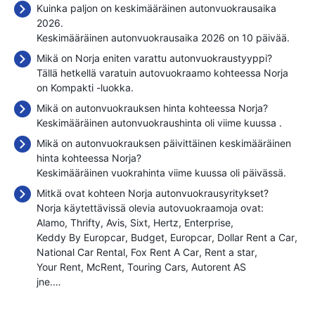
Kuinka paljon on keskimääräinen autonvuokrausaika
2026.
Keskimääräinen autonvuokrausaika 2026 on 10 päivää.
Mikä on Norja eniten varattu autonvuokraustyyppi?
Tällä hetkellä varatuin autovuokraamo kohteessa Norja
on Kompakti -luokka.
Mikä on autonvuokrauksen hinta kohteessa Norja?
Keskimääräinen autonvuokraushinta oli viime kuussa
.
Mikä on autonvuokrauksen päivittäinen keskimääräinen
hinta kohteessa Norja?
Keskimääräinen vuokrahinta viime kuussa oli
päivässä.
Mitkä ovat kohteen Norja autonvuokrausyritykset?
Norja käytettävissä olevia autovuokraamoja ovat:
Alamo
Thrifty
Avis
Sixt
Hertz
Enterprise
Keddy By Europcar
Budget
Europcar
Dollar Rent a Car
National Car Rental
Fox Rent A Car
Rent a star
Your Rent
McRent
Touring Cars
Autorent AS
jne.…