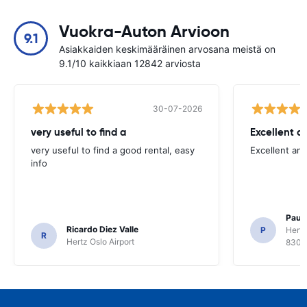
Vuokra-Auton Arvioon
9.1
Asiakkaiden keskimääräinen arvosana meistä on
9.1/10 kaikkiaan 12842 arviosta
30-07-2026
very useful to find a
Excellent a
very useful to find a good rental, easy
Excellent an
info
Paul 
Ricardo Diez Valle
P
Hertz
R
Hertz Oslo Airport
8300