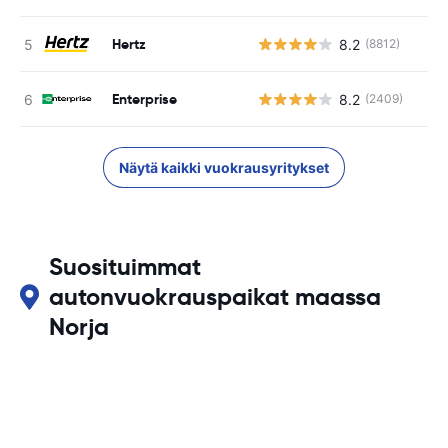
Hertz
8.2
(8812)
Enterprise
8.2
(2409)
Näytä kaikki vuokrausyritykset
Suosituimmat
autonvuokrauspaikat maassa
Norja