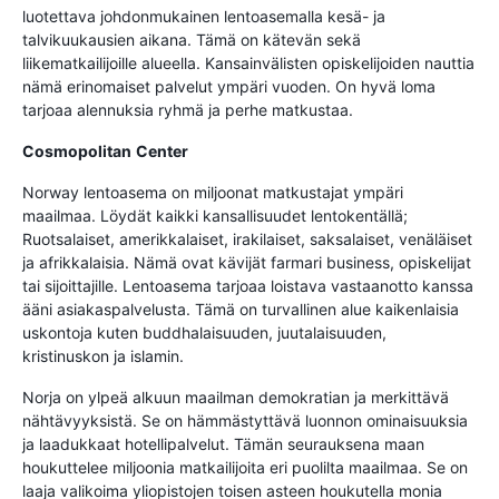
luotettava johdonmukainen lentoasemalla kesä- ja
talvikuukausien aikana. Tämä on kätevän sekä
liikematkailijoille alueella. Kansainvälisten opiskelijoiden nauttia
nämä erinomaiset palvelut ympäri vuoden. On hyvä loma
tarjoaa alennuksia ryhmä ja perhe matkustaa.
Cosmopolitan
Center
Norway lentoasema on miljoonat matkustajat ympäri
maailmaa. Löydät kaikki kansallisuudet lentokentällä;
Ruotsalaiset, amerikkalaiset, irakilaiset, saksalaiset, venäläiset
ja afrikkalaisia. Nämä ovat kävijät farmari business, opiskelijat
tai sijoittajille. Lentoasema tarjoaa loistava vastaanotto kanssa
ääni asiakaspalvelusta. Tämä on turvallinen alue kaikenlaisia
uskontoja kuten buddhalaisuuden, juutalaisuuden,
kristinuskon ja islamin.
Norja on ylpeä alkuun maailman demokratian ja merkittävä
nähtävyyksistä. Se on hämmästyttävä luonnon ominaisuuksia
ja laadukkaat hotellipalvelut. Tämän seurauksena maan
houkuttelee miljoonia matkailijoita eri puolilta maailmaa. Se on
laaja valikoima yliopistojen toisen asteen houkutella monia