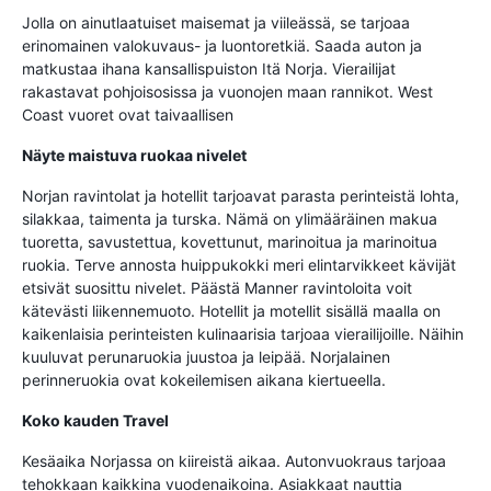
Jolla on ainutlaatuiset maisemat ja viileässä, se tarjoaa
erinomainen valokuvaus- ja luontoretkiä. Saada auton ja
matkustaa ihana kansallispuiston Itä Norja. Vierailijat
rakastavat pohjoisosissa ja vuonojen maan rannikot. West
Coast vuoret ovat taivaallisen
Näyte maistuva ruokaa nivelet
Norjan ravintolat ja hotellit tarjoavat parasta perinteistä lohta,
silakkaa, taimenta ja turska. Nämä on ylimääräinen makua
tuoretta, savustettua, kovettunut, marinoitua ja marinoitua
ruokia. Terve annosta huippukokki meri elintarvikkeet kävijät
etsivät suosittu nivelet. Päästä Manner ravintoloita voit
kätevästi liikennemuoto. Hotellit ja motellit sisällä maalla on
kaikenlaisia perinteisten kulinaarisia tarjoaa vierailijoille. Näihin
kuuluvat perunaruokia juustoa ja leipää. Norjalainen
perinneruokia ovat kokeilemisen aikana kiertueella.
Koko kauden Travel
Kesäaika Norjassa on kiireistä aikaa. Autonvuokraus tarjoaa
tehokkaan kaikkina vuodenaikoina. Asiakkaat nauttia