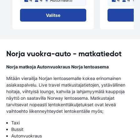
Valitse
Val
Norja vuokra-auto - matkatiedot
Norja matkoja Autonvuokraus Norja lentoasema
Mitään vierailija Norjan lentoasemalle kokea erinomainen
asiakaspalvelu. Live travel matkustajatietojen, ystävällinen
hoitaja, viihtyisä lounge, kahvila ja lahjamyymälä kauppoja
näyttö on saatavilla Norway lentoasema. Matkustajat
tarvitsevat nopeasti lentokenttäkuljetukset ovat leveä
vaihtoehto liikenneyhteydet lentokentälle myös;
Taxi
Bussit
Autonvuokraus