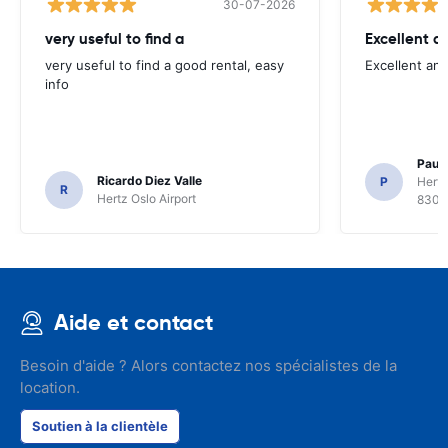
30-07-2026
very useful to find a
Excellent a
very useful to find a good rental, easy
Excellent an
info
Paul 
Ricardo Diez Valle
P
Hertz
R
Hertz Oslo Airport
8300
Aide et contact
Besoin d'aide ? Alors contactez nos spécialistes de la
location.
Soutien à la clientèle