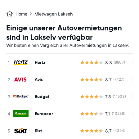
Home
Mietwagen Lakselv
Einige unserer Autovermietungen
sind in Lakselv verfügbar
Wir bieten einen Vergleich aller Autovermietungen in Lakselv:
Hertz
8.3
(8807)
Ke
Avis
8.7
(7427)
Ke
Budget
7.8
(11503)
Ke
Europcar
7.1
(10239)
Ke
Sixt
8.7
(4354)
Ke