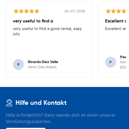
30-07-2026
very useful to find a
Excellent a
very useful to find a good rental, easy
Excellent an
info
Paul 
Ricardo Diez Valle
P
Hertz
R
Hertz Oslo Airport
8300
Hilfe und Kontakt
Hilfe erforderlich? Dann wende dich an einen unserer
Vermietungsexperten.