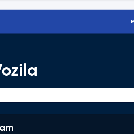
M
ozila
jam