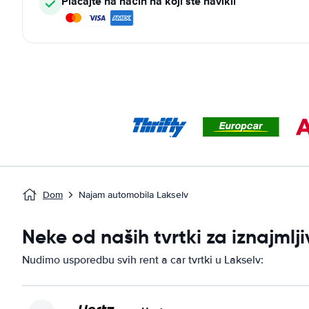
Plaćajte na način na koji ste navikli
Dom
Najam automobila Lakselv
Neke od naših tvrtki za iznajml
Nudimo usporedbu svih rent a car tvrtki u Lakselv: