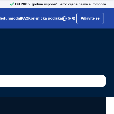
Od 2005. godine
uspoređujemo cijene najma automobila
eđunarodni
FAQ
Korisnička podrška
(HR)
Prijavite se