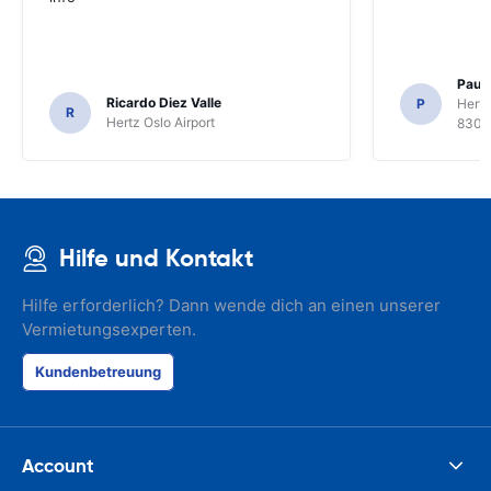
Paul 
Ricardo Diez Valle
P
Hertz
R
Hertz Oslo Airport
8300
Hilfe und Kontakt
Hilfe erforderlich? Dann wende dich an einen unserer
Vermietungsexperten.
Kundenbetreuung
Account