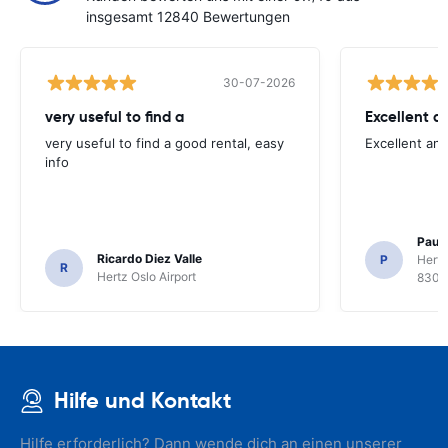
insgesamt 12840 Bewertungen
30-07-2026
very useful to find a
Excellent a
very useful to find a good rental, easy
Excellent an
info
Paul 
Ricardo Diez Valle
P
Hertz
R
Hertz Oslo Airport
8300
Hilfe und Kontakt
Hilfe erforderlich? Dann wende dich an einen unserer