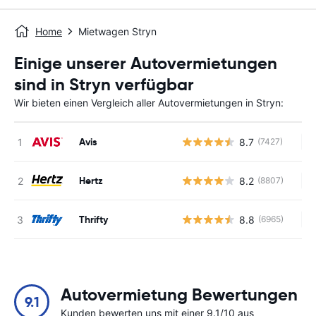
Home
Mietwagen Stryn
Einige unserer Autovermietungen
sind in Stryn verfügbar
Wir bieten einen Vergleich aller Autovermietungen in Stryn:
Avis
8.7
(7427)
Ke
Hertz
8.2
(8807)
Ke
Thrifty
8.8
(6965)
Ke
Autovermietung Bewertungen
9.1
Kunden bewerten uns mit einer 9.1/10 aus