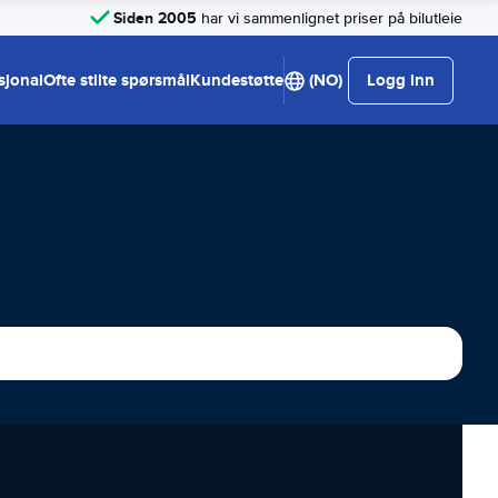
Siden 2005
har vi sammenlignet priser på bilutleie
sjonal
Ofte stilte spørsmål
Kundestøtte
(NO)
Logg inn