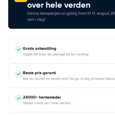
over hele verden
Denne kampanjen er gyldig frem til 11. august 2
den i dag!
Gratis
avbestilling
Opptil 48 timer før planlagt tid for henting
Beste pris-garanti
Har du funnet en bedre pris? Da gir vi deg et bedre tilbud
24000+
hentesteder
Steder rundt om i hele verden