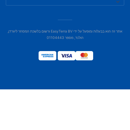
אתר זה הוא בבעלות ומופעל על ידי EasyTerra BV ורשום בלשכת המסחר ליוורדן,
הולנד, מספר 01104443