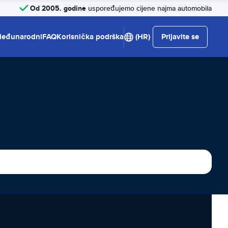
Od 2005. godine
uspoređujemo cijene najma automobila
eđunarodni
FAQ
Korisnička podrška
(HR)
Prijavite se