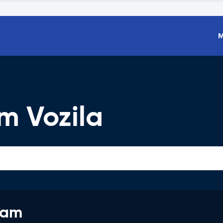
M
m Vozila
jam