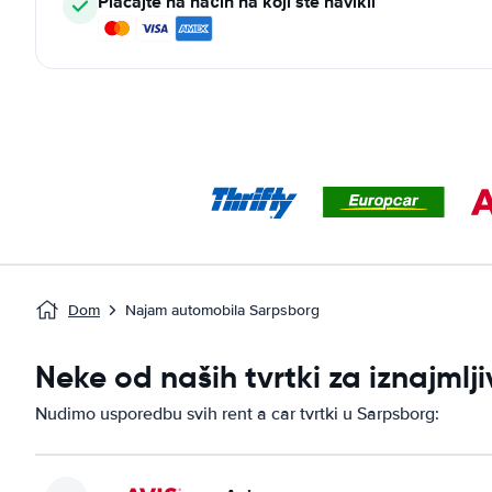
Plaćajte na način na koji ste navikli
Dom
Najam automobila Sarpsborg
Neke od naših tvrtki za iznajml
Nudimo usporedbu svih rent a car tvrtki u Sarpsborg: