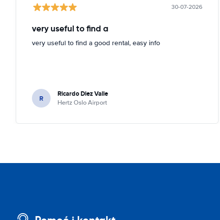
30-07-2026
very useful to find a
very useful to find a good rental, easy info
Ricardo Diez Valle
R
Hertz Oslo Airport