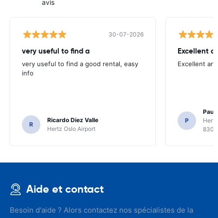
avis
30-07-2026
very useful to find a
Excellent a
very useful to find a good rental, easy
Excellent an
info
Paul 
Ricardo Diez Valle
P
Hertz
R
Hertz Oslo Airport
8300
Aide et contact
Besoin d'aide ? Alors contactez nos spécialistes de la