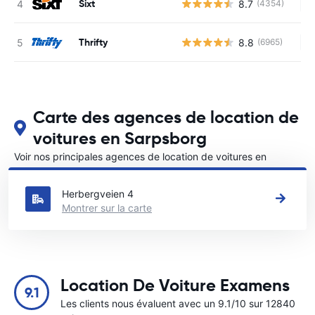
Sixt
8.7
(4354)
Au
Thrifty
8.8
(6965)
Au
Carte des agences de location de
voitures en Sarpsborg
Voir nos principales agences de location de voitures en
Sarpsborg
Herbergveien 4
Montrer sur la carte
Location De Voiture Examens
9.1
Les clients nous évaluent avec un 9.1/10 sur 12840